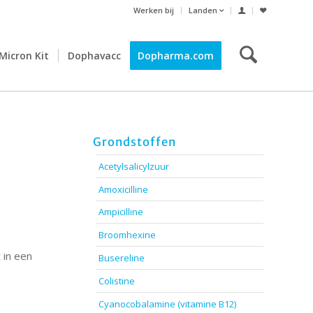
Werken bij
Landen
Micron Kit
Dophavacc
Dopharma.com
Grondstoffen
Acetylsalicylzuur
Amoxicilline
Ampicilline
Broomhexine
 in een
Busereline
Colistine
Cyanocobalamine (vitamine B12)