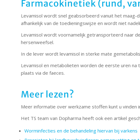
Farmacokinetiek (rund, va
Levamisol wordt snel geabsorbeerd vanuit het maag-dar
afhankelijk van de toedieningswijze en wordt niet nade
Levamisol wordt voornamelijk getransporteerd naar de 
hersenweefsel.
In de lever wordt levamisol in sterke mate gemetaboli
Levamisol en metabolieten worden de eerste uren na toe
plaats via de faeces.
Meer lezen?
Meer informatie over werkzame stoffen kunt u vinden 
Het TS team van Dopharma heeft ook een artikel gesc
Worminfecties en de behandeling hiervan bij varkens
Parasieten bij landbouwhuisdieren; samenvatting en 