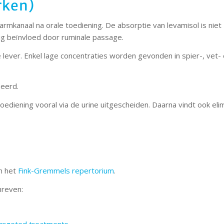
rken)
mkanaal na orale toediening. De absorptie van levamisol is niet
lig beïnvloed door ruminale passage.
lever. Enkel lage concentraties worden gevonden in spier-, vet-
seerd.
diening vooral via de urine uitgescheiden. Daarna vindt ook elim
in het
Fink-Gremmels repertorium
.
hreven:
targeted treatments