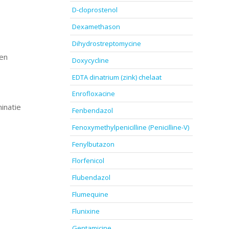
D-cloprostenol
Dexamethason
Dihydrostreptomycine
 en
Doxycycline
EDTA dinatrium (zink) chelaat
Enrofloxacine
inatie
Fenbendazol
Fenoxymethylpenicilline (Penicilline-V)
Fenylbutazon
Florfenicol
Flubendazol
Flumequine
Flunixine
Gentamicine