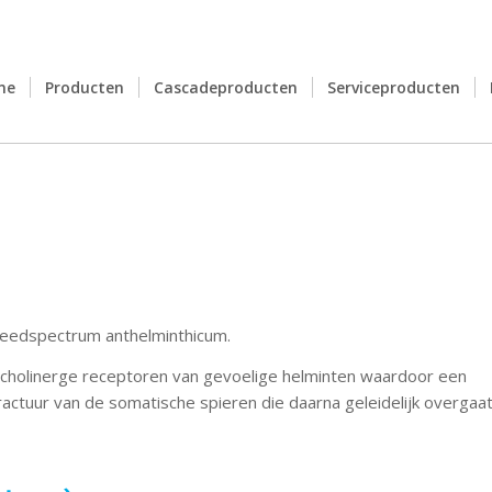
me
Producten
Cascadeproducten
Serviceproducten
breedspectrum anthelminthicum.
t cholinerge receptoren van gevoelige helminten waardoor een
ractuur van de somatische spieren die daarna geleidelijk overgaat