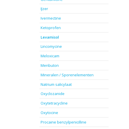
IJzer
Ivermectine
Ketoprofen
Levamisol
Lincomycine
Meloxicam
Menbuton
Mineralen / Sporenelementen
Natrium salicylaat
Oxyclozanide
Oxytetracycline
Oxytocine
Procaine benzylpenicilline