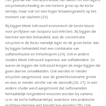
oöcystenuitscheiding en een betere groei op de korte
termijn, maar ook tot een hoger lichaamsgewicht op het
moment van slachten [25].
Bij biggen bleek toltrazuril economisch de beste keuze
voor profylaxe van
Isospora suis
infecties. Bij biggen die
hiermee werden behandeld, was de concentratie
oöcysten in de feces namelijk lager en de groei beter dan
bij biggen behandeld met een combinatie van
sulfamethazine en trimethoprim [24]. Ook in andere
studies bleek toltrazuril superieur aan sulfadimidine. Zo
waren de biggen die toltrazuril kregen de enige biggen die
geen diarree ontwikkelden. Ook werden er minder
oöcysten aangetoond, was de gewichtstoename groter
en was er minder atrofie van de darmvilli [26, 27]. In een
andere studie werd aangetoond dat sulfonamiden
herhaaldelijk toegediend moesten worden bij varkens
i.v.m. de korte halfwaardetijd, waardoor een praktische
profylaxe hiermee niet bereikt kon worden [28]. Ook