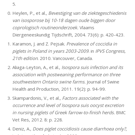
5.
Heylen, P., et al.,
Bevestiging van de ziektegeschiedenis
van isosporose bij 10-18 dagen oude biggen door
coprologisch routineonderzoek.
Vlaams
Diergeneeskundig Tijdschrift, 2004. 73(6): p. 420-423.
Karamon, J. and Z. Pejsak.
Prevalence of coccidia in
piglets in Poland in years 2003-2009
. in
IPVS Congress,
21th edition
. 2010. Vancouver, Canada.
Aliaga-Leyton, A., et al.,
Isospora suis infection and its
association with postweaning performance on three
southwestern Ontario swine farms.
Journal of Swine
Health and Production, 2011. 19(2): p. 94-99.
Skampardonis, V., et al.,
Factors associated with the
occurrence and level of Isospora suis oocyst excretion
in nursing piglets of Greek farrow-to-finish herds.
BMC
Vet Res, 2012. 8: p. 228.
Deniz, A.,
Does piglet coccidiosis cause diarrhoea only?
,