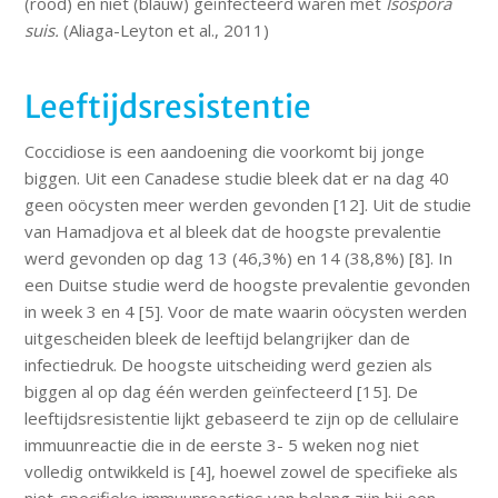
(rood) en niet (blauw) geïnfecteerd waren met
Isospora
suis.
(Aliaga-Leyton et al., 2011)
Leeftijdsresistentie
Coccidiose is een aandoening die voorkomt bij jonge
biggen. Uit een Canadese studie bleek dat er na dag 40
geen oöcysten meer werden gevonden [12]. Uit de studie
van Hamadjova et al bleek dat de hoogste prevalentie
werd gevonden op dag 13 (46,3%) en 14 (38,8%) [8]. In
een Duitse studie werd de hoogste prevalentie gevonden
in week 3 en 4 [5]. Voor de mate waarin oöcysten werden
uitgescheiden bleek de leeftijd belangrijker dan de
infectiedruk. De hoogste uitscheiding werd gezien als
biggen al op dag één werden geïnfecteerd [15]. De
leeftijdsresistentie lijkt gebaseerd te zijn op de cellulaire
immuunreactie die in de eerste 3- 5 weken nog niet
volledig ontwikkeld is [4], hoewel zowel de specifieke als