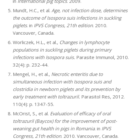
in
International pig topics
. 2009.
Mundt, H.C., et al.
Age, not infection dose, determines
the outcome of Isospora suis infections in suckling
piglets
. in
IPVS Congress, 21th edition
. 2010.
Vancouver, Canada.
Worliczek, H.L., et al.,
Changes in lymphocyte
populations in suckling piglets during primary
infections with Isospora suis.
Parasite Immunol, 2010.
32(4): p. 232-44.
Mengel, H., et al.,
Necrotic enteritis due to
simultaneous infection with Isospora suis and
clostridia in newborn piglets and its prevention by
early treatment with toltrazuril.
Parasitol Res, 2012.
110(4): p. 1347-55.
McOrist, S., et al.
Evaluation of efficacy of oral
toltrazuril (Baycox) for the improvement of post-
weaning gut health in pigs in Romania
. in
IPVS
Congress, 21th edition
. 2010. Vancouver, Canada.