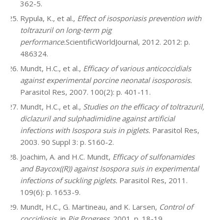
362-5.
Rypula, K., et al.,
Effect of isosporiasis prevention with
toltrazuril on long-term pig
performance.
ScientificWorldJournal, 2012. 2012: p.
486324.
Mundt, H.C., et al.,
Efficacy of various anticoccidials
against experimental porcine neonatal isosporosis.
Parasitol Res, 2007. 100(2): p. 401-11.
Mundt, H.C., et al.,
Studies on the efficacy of toltrazuril,
diclazuril and sulphadimidine against artificial
infections with Isospora suis in piglets.
Parasitol Res,
2003. 90 Suppl 3: p. S160-2.
Joachim, A. and H.C. Mundt,
Efficacy of sulfonamides
and Baycox((R)) against Isospora suis in experimental
infections of suckling piglets.
Parasitol Res, 2011.
109(6): p. 1653-9.
Mundt, H.C., G. Martineau, and K. Larsen,
Control of
coccidiosis
, in
Pig Progress
. 2001. p. 18-19.