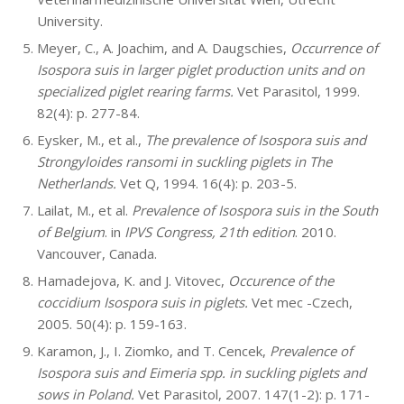
University.
Meyer, C., A. Joachim, and A. Daugschies,
Occurrence of
Isospora suis in larger piglet production units and on
specialized piglet rearing farms.
Vet Parasitol, 1999.
82(4): p. 277-84.
Eysker, M., et al.,
The prevalence of Isospora suis and
Strongyloides ransomi in suckling piglets in The
Netherlands.
Vet Q, 1994. 16(4): p. 203-5.
Lailat, M., et al.
Prevalence of Isospora suis in the South
of Belgium
. in
IPVS Congress, 21th edition
. 2010.
Vancouver, Canada.
Hamadejova, K. and J. Vitovec,
Occurence of the
coccidium Isospora suis in piglets.
Vet mec -Czech,
2005. 50(4): p. 159-163.
Karamon, J., I. Ziomko, and T. Cencek,
Prevalence of
Isospora suis and Eimeria spp. in suckling piglets and
sows in Poland.
Vet Parasitol, 2007. 147(1-2): p. 171-