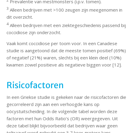
2
Prevalentie van mestmonsters (i.p.v. tomen).
3
Alleen bedrijven met >100 zeugen zijn meegenomen in
dit overzicht.
4
Alleen bedrijven met een ziektegeschiedenis passend bij
coccidiose zijn onderzocht.
Vaak komt coccidiose per toom voor. In een Canadese
studie is aangetoond dat de meeste tomen positief (69%)
of negatief (21%) waren, slechts bij een klein deel (10%)
kwamen zowel positieve als negatieve biggen voor [12].
Risicofactoren
In een Griekse studie is gekeken naar de risicofactoren die
gecorreleerd zijn aan een verhoogde kans op
oöcystuitscheiding. In de volgende tabel worden deze
factoren met hun Odds Ratio’s (OR) weergegeven. Uit
deze tabel blijkt bijvoorbeeld dat bedrijven waar geen
toltrazuril werd gebruikt een 3,7 keer grotere kans