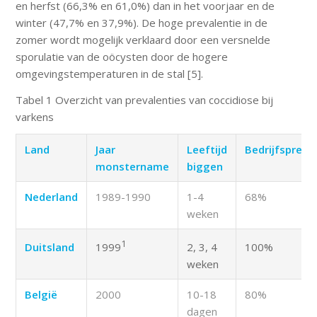
en herfst (66,3% en 61,0%) dan in het voorjaar en de
winter (47,7% en 37,9%). De hoge prevalentie in de
zomer wordt mogelijk verklaard door een versnelde
sporulatie van de oöcysten door de hogere
omgevingstemperaturen in de stal [5].
Tabel 1 Overzicht van prevalenties van coccidiose bij
varkens
Land
Jaar
Leeftijd
Bedrijfspreva
monstername
biggen
Nederland
1989-1990
1-4
68%
weken
1
Duitsland
1999
2, 3, 4
100%
weken
België
2000
10-18
80%
dagen