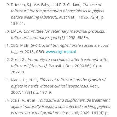
Driesen, S.J., V.A. Fahy, and P.G. Carland,
The use of
toltrazuril for the prevention of coccidiosis in piglets
before weaning [Abstract].
Aust Vet J, 1995. 72(4): p.
139-41.
EMEA,
Committee for veterinary medicinal products:
toltrazuril summary report (1)
. 1998, EMEA.
CBG-MEB,
SPC Dozuril 50 mg/ml orale suspensie voor
biggen
. 2013, CBG:
www.cbg-meb.nl
.
Greif, G.,
Immunity to coccidiosis after treatment with
toltrazuril [Abstract].
Parasitol Res, 2000.86(10): p.
787-90.
Maes, D., et al.,
Effects of toltrazuril on the growth of
piglets in herds without clinical isosporosis.
Vet J,
2007. 173(1): p. 197-9.
Scala, A., et al.,
Toltrazuril and sulphonamide treatment
against naturally Isospora suis infected suckling piglets:
is there an actual profit?
Vet Parasitol, 2009. 163(4): p.