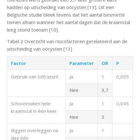
hadden op uitscheiding van oöcysten [13]. Uit een
Belgische studie bleek tevens dat het aantal besmette
tomen afnam wanneer het aantal dagen dat de kraamstal
leeg stond toenam [10].
Tabel 2 Overzicht van risicofactoren gerelateerd aan de
uitscheiding van oöcysten [13]
Factor
Parameter
OR
P
Gebruik van toltrazuril
Ja
1
0,005
Nee
3,7
Schoonmaken hele
Ja
1
0,045
kraamstal in één keer
Nee
3
Biggen overleggen na
Ja
1
dag één