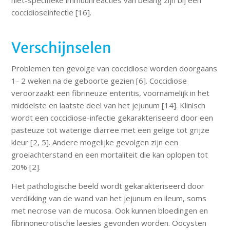
niet-specifieke immuunreacties van belang zijn bij een
coccidioseinfectie [16].
Verschijnselen
Problemen ten gevolge van coccidiose worden doorgaans
1- 2 weken na de geboorte gezien [6]. Coccidiose
veroorzaakt een fibrineuze enteritis, voornamelijk in het
middelste en laatste deel van het jejunum [14]. Klinisch
wordt een coccidiose-infectie gekarakteriseerd door een
pasteuze tot waterige diarree met een gelige tot grijze
kleur [2, 5]. Andere mogelijke gevolgen zijn een
groeiachterstand en een mortaliteit die kan oplopen tot
20% [2].
Het pathologische beeld wordt gekarakteriseerd door
verdikking van de wand van het jejunum en ileum, soms
met necrose van de mucosa. Ook kunnen bloedingen en
fibrinonecrotische laesies gevonden worden. Oöcysten