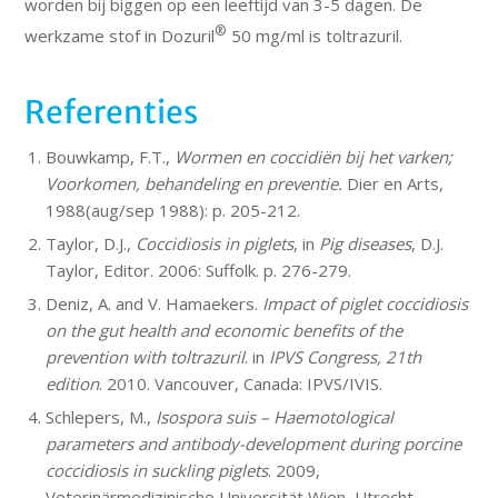
worden bij biggen op een leeftijd van 3-5 dagen. De
®
werkzame stof in Dozuril
50 mg/ml is toltrazuril.
Referenties
Bouwkamp, F.T.,
Wormen en coccidiën bij het varken;
Voorkomen, behandeling en preventie.
Dier en Arts,
1988(aug/sep 1988): p. 205-212.
Taylor, D.J.,
Coccidiosis in piglets
, in
Pig diseases
, D.J.
Taylor, Editor. 2006: Suffolk. p. 276-279.
Deniz, A. and V. Hamaekers.
Impact of piglet coccidiosis
on the gut health and economic benefits of the
prevention with toltrazuril
. in
IPVS Congress, 21th
edition
. 2010. Vancouver, Canada: IPVS/IVIS.
Schlepers, M.,
Isospora suis – Haemotological
parameters and antibody-development during porcine
coccidiosis in suckling piglets
. 2009,
Veterinärmedizinische Universität Wien, Utrecht