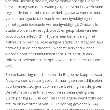
van ‘wall-forming bodies’, die verantwoordelijk zijn voor
bescherming van de celwand [20]. Toltrazuril is werkzaam
tegen alle intracellulaire ontwikkelingsstadia van coccidia
van de merogonie (aseksuele vermenigvuldiging) en
gametogonie (seksuele vermenigvuldiging). Omdat alle
stadia worden vernietigd, wordt er gesproken van een
coccidiocide effect [21]. Tijdens een behandeling met
toltrazuril blijven de beschadigde stadia van
Isospora suis
aanwezig in de gastheercel, waar ze herkend kunnen
worden door het immuunsysteem. Het gebruik van
toltrazuril belemmert de opbouw van immuniteit dus niet
[22].
Een behandeling met toltrazuril in Belgische koppels waar
Isospora suis
was aangetoond, maar geen verschijnselen
voorkwamen, zorgde voor een verbetering van de groei.
De return on investment voor deze behandeling was
€0,20 per big [23]. In een Italiaanse studie werd zelfs een
return on investment van €0,92 per big gevonden [24].
Het gebruik van toltrazuril leidde niet alleen tot een lagere