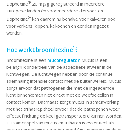
®
Dophexine
20 mg/g geregistreerd in meerdere
Europese landen én voor meerdere diersoorten.
®
Dophexine
kan daarom nu behalve voor kalveren ook
voor varkens, kippen, kalkoenen en eenden ingezet
worden.
1
Hoe werkt broomhexine
?
Broomhexine is een
mucoregulator
. Mucus is een
belangrijk onderdeel van de aspecifieke afweer in de
luchtwegen. De luchtwegen hebben door de continue
ademhaling intensief contact met de buitenwereld. Mucus
zorgt ervoor dat pathogenen die met de ingeademde
lucht binnenkomen niet direct met de weefselcellen in
contact komen. Daarnaast zorgt mucus in samenwerking
met het trilhaarepitheel ervoor dat de pathogenen weer
effectief richting de keel getransporteerd kunnen worden.
Dit samenspel van mucus en trilharen is essentieel als
eerste verdediging. Voor het goed functioneren van deze