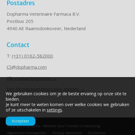
Postadres
Dopharma Veterinaire Farmaca B.V.
Postbus 205
4940 AE Raamsdonksveer, Nederland
Contact
T:
(+31) 0162-582000
CS@dopharma.com
Alle contactgegevens →
Een farmacovigilantiecasus melden →
We gebruiken cookies om je de beste ervaring op onze site te
bieden.
Je kunt meer te weten komen over welke cookies we gebruiken
of ze uitschakelen in
settings
.
Accepteer
Copyright Dopharma - Website door
Trender E-marketing
Algemene voorwaarden
Privacy statement
Disclaimer