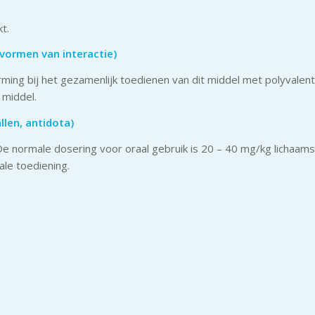
t.
vormen van interactie)
ng bij het gezamenlijk toedienen van dit middel met polyvalent
 middel.
len, antidota)
De normale dosering voor oraal gebruik is 20 – 40 mg/kg lichaa
le toediening.