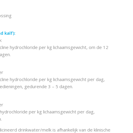
ossing
 kalf):
k
line hydrochloride per kg lichaamsgewicht, om de 12
dagen.
er
line hydrochloride per kg lichaamsgewicht per dag,
edieningen, gedurende 3 – 5 dagen.
er
hydrochloride per kg lichaamsgewicht per dag,
.
neerd drinkwater/melk is afhankelijk van de klinische