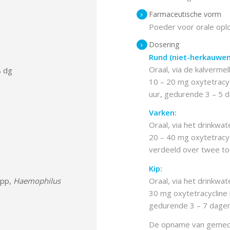
Farmaceutische vorm
Poeder voor orale opl
Dosering
Rund (niet-herkauwend
Oraal, via de kalvermel
8 dg
10 – 20 mg oxytetracyc
uur, gedurende 3 – 5 
Varken:
Oraal, via het drinkwat
20 – 40 mg oxytetracyc
verdeeld over twee to
Kip:
pp,
Haemophilus
Oraal, via het drinkwat
30 mg oxytetracycline 
gedurende 3 – 7 dagen
De opname van gemedici