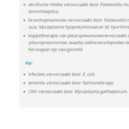
atrofische rhinitis veroorzaakt door
Pasteurella m
bronchiseptica
;
bronchopneumonie veroorzaakt door
Pasteurella 
suis, Mycoplasma hyopneumoniae
en
M.
hyorhini
koppeltherapie van pleuropneumonieveroorzaakt
pleuropneumoniae
, waarbij ziekteverschijnselen bi
het koppel zijn vastgesteld.
Kip:
infecties veroorzaakt door
E.
coli
;
enteritis veroorzaakt door
Salmonella
spp;
CRD veroorzaakt door
Mycoplasma gallisepticum
.