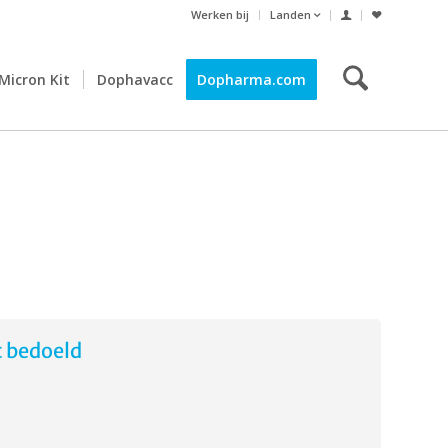
Werken bij
Landen
Micron Kit
Dophavacc
Dopharma.com
t bedoeld