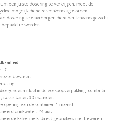
. Om een juiste dosering te verkrijgen, moet de
cycline mogelijk dienovereenkomstig worden
ste dosering te waarborgen dient het lichaamsgewicht
k bepaald te worden.
dbaarheid
 °C.
vriezer bewaren.
riezing.
diergeneesmiddel in de verkoopverpakking: c
ombi-tin
; s
ecuritainer: 30 maanden.
e opening van de container:
1 maand.
neerd drinkwater: 24 uur.
neerde kalvermelk: direct gebruiken, niet bewaren.