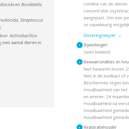
conditie van de dieren
ultocida
en
Bordetella
concentratie oxytetra
aangepast.
Om een jui
multocida, Streptoccus
zo nauwkeurig mogelij
s
;
Doseringswijzer →
 door
Actinobacillus
j een aantal dieren in
Bijwerkingen
Geen bekend.
Bewaarcondities en hou
Niet bewaren boven 25
Niet in de koelkast of 
Beschermen tegen bev
Houdbaarheid van het 
en emmer: 24 maanden
Houdbaarheid na eerst
Houdbaarheid gemedici
Houdbaarheid gemedici
Registratiehouder