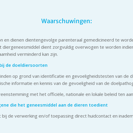
Waarschuwingen:
on en dienen dientengevolge parenteraal gemedicineerd te worde
het diergeneesmiddel dient zorgvuldig overwogen te worden indie
amheid verminderd kan zijn.
bij
de doel
dier
soort
en
inden op grond van identificatie en gevoeligheidstesten van de d
sche informatie en kennis van de gevoeligheid van de doelpathoge
enstemming met het officiële, nationale en lokale beleid ten aan
ene die het geneesmiddel aan de dieren toedient
ent bij de verwerking en/of toepassing direct huidcontact en ina