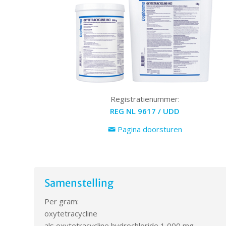
Registratienummer:
REG NL 9617 / UDD
Pagina doorsturen
Samenstelling
Per gram:
oxytetracycline
als oxytetracycline hydrochloride 1 000 mg