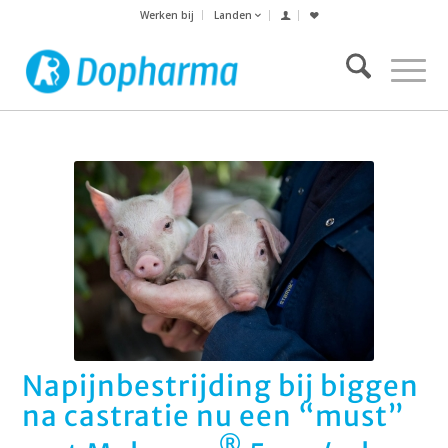
Werken bij
Landen
Napijnbestrijding bij biggen
na castratie nu een “must”
®